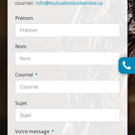
courriel :
info@mutualombudservice.ca
Prénom
Nom
Call
on: 
Courriel
50
50
To
Sujet
Free
86
23
26
Votre message