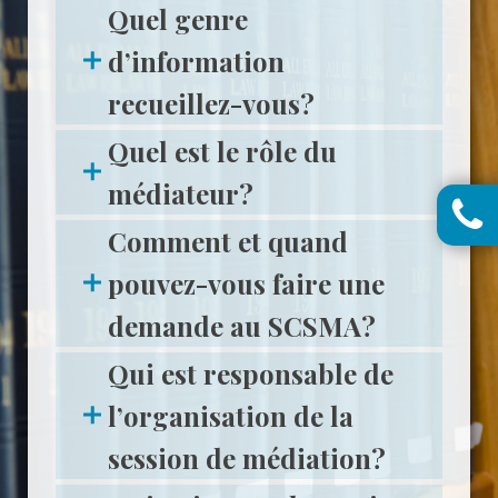
Quel genre
d’information
recueillez-vous?
Quel est le rôle du
médiateur?
Call
Comment et quand
on: 
50
pouvez-vous faire une
50
demande au SCSMA?
To
Free
Qui est responsable de
86
23
l’organisation de la
26
session de médiation?